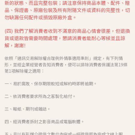
新的狀態、而且完整包裝；請注意保持商品本體、配件、贈
品、保證書、原廠包裝及所有附隨文件或資料的完整性，切
勿缺漏任何配件或損毀原廠外盒。
(四) 我們了解消費者收到不滿意的商品心情會很差，但
退換
貨或退款皆需要時間處理，懇請
消費者能耐心等候並且諒
解，謝謝!
依照「通訊交易解除權合理例外情事適用準則」規定，有下列情
形，並經企業經營者告知消費者，便可以排除消費者保護法第19條
第1項解除權之適用：
一、易於腐敗、保存期限較短或解約時即將逾期。
二、依消費者要求所為之客製化給付。
三、報紙、期刊或雜誌。
四、經消費者拆封之影音商品或電腦軟體。
五、非以有形媒介提供之數位內容或一經提供即為完成之線上服