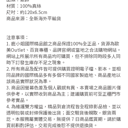
材質：
100%真絲
尺吋：
約120x6.5cm
商品來源：全新海外平輸貨
注意事項：
1. 鹿小姐國際精品館之商品保證100%全正品，貨源為歐
美Outlet、百貨專櫃、品牌官網或當地之合法購物網站。
網站上所展示所有商品均可購買，但不排除同時段多人同
時下訂發生庫存不足之現象。
2. 所有商品及配件皆可提供購買證明電子檔、影本。並相
同品牌的國際精品多有多個不同國家製造地、商品產地以
該商品實際狀況為準。
3. 商品因螢幕色差及個人觀感有異、本賣場之商品圖片僅
供參考，以實際收到商品為主；建議購買前可至正櫃門市
參考實品。
4. 為維護雙方權益，精品到倉流程皆全程錄影品檢、並以
透明包裝或封條保護後出貨；面交驗貨後親取，銀貨兩
訖。本服務屬實體交易，無提供 7 日商品鑑賞期，請於購
買前斟酌評估，交易完成後恕不提供退換貨。