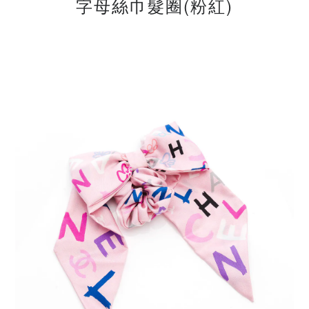
字母絲巾髮圈(粉紅)