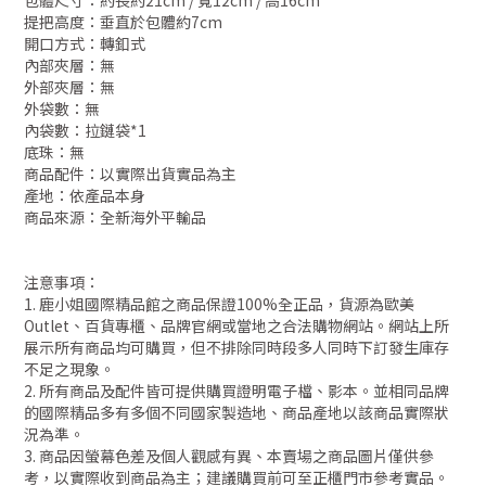
包體尺寸：約長約21cm / 寬12cm / 高16cm
提把高度：垂直於包體約7cm
開口方式：轉釦式
內部夾層：無
外部夾層：無
外袋數：無
內袋數：拉鏈袋*1
底珠：無
商品配件：以實際出貨實品為主
產地：依產品本身
商品來源：全新海外平輸品
注意事項：
1. 鹿小姐國際精品館之商品保證100%全正品，貨源為歐美
Outlet、百貨專櫃、品牌官網或當地之合法購物網站。網站上所
展示所有商品均可購買，但不排除同時段多人同時下訂發生庫存
不足之現象。
2. 所有商品及配件皆可提供購買證明電子檔、影本。並相同品牌
的國際精品多有多個不同國家製造地、商品產地以該商品實際狀
況為準。
3. 商品因螢幕色差及個人觀感有異、本賣場之商品圖片僅供參
考，以實際收到商品為主；建議購買前可至正櫃門市參考實品。