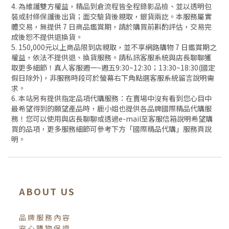
4. 為維護雙方權益，精品到倉流程皆全程錄影品檢、並以透明包
裝或封條保護後出貨；面交驗貨後親取，銀貨兩訖。本服務屬實
體交易，無提供 7 日商品鑑賞期，請於購買前斟酌評估，交易完
成後恕不提供退換貨。
5. 150,000元以上商品限到店親取，並不享網路購物 7 日鑑賞期之
權益，依法不提供退、換貨服務。請私訊客服系統與店長聊聊獲
取更多細節！真人客服週一~週五9:30~12:30；13:30~18:30(國定
假日除外)，非服務時段可於螢幕右下角點選客服系統留言說明需
求。
6. 本站另有提供指定品項代購服務：在賣場中沒有看到您心目中
最希望得到的願望產品時，鹿小姐也提供各品牌國際精品代購服
務！您可以使用與店長聊聊或透過e-mail至客服信箱說明希望購
買的品項，更多服務細節可參考下方「國際精品代購」服務頁說
明。
ABOUT US
品牌服務內容
安心購物保證