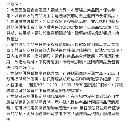
況為準。
3. 商品因螢幕色差及個人觀感有異、本賣場之商品圖片僅供參
考，以實際收到商品為主；建議購買前可至正櫃門市參考實品。
4. 為維護雙方權益，出貨流程皆全程錄影品檢、並以透明包裝及
封條保護後出貨；依消費者保護法規定提供 7 日商品鑑賞期，鑑
賞期非試用期，請勿於鑑賞期間拆除、破壞封條以免影響退、換
貨權益。
5. 請於收到商品三日內全程錄影開箱，以確保收到商品之品質無
虞；並確認商品符合個人期待後再移除封條使用，於法定鑑賞期 7
日內如遇需退、換貨情形，需保持商品為全新狀態、不得遭到使
用、改造或洗滌，不得有磨損、髒污或損壞。退回的商品及包裝
應保持完好原狀。
6. 本站提供幾種標準運送方式，可運送範圍限台灣本島。到店自
取可提供額外優惠，私訊客服系統與店長聊聊獲取更多細節！真
人客服週一~週五9:30~12:30；13:30~18:30(國定假日除外)，非服
務時段可於螢幕右下角點選客服系統留言。
7. 本站另有提供指定品項代購服務：在賣場中沒有看到您心目中
最希望得到的願望產品時，鹿小姐也提供各品牌國際精品代購服
務！您可以使用與店長聊聊或透過e-mail至客服信箱說明希望購
買的品項，更多服務細節可參考下方「國際精品代購」服務頁說
明。