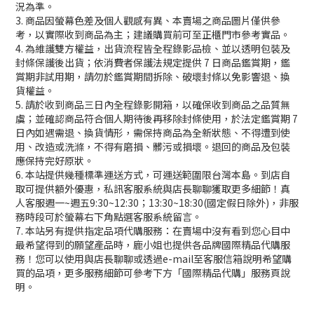
況為準。
3. 商品因螢幕色差及個人觀感有異、本賣場之商品圖片僅供參
考，以實際收到商品為主；建議購買前可至正櫃門市參考實品。
4. 為維護雙方權益，出貨流程皆全程錄影品檢、並以透明包裝及
封條保護後出貨；依消費者保護法規定提供 7 日商品鑑賞期，鑑
賞期非試用期，請勿於鑑賞期間拆除、破壞封條以免影響退、換
貨權益。
5. 請於收到商品三日內全程錄影開箱，以確保收到商品之品質無
虞；並確認商品符合個人期待後再移除封條使用，於法定鑑賞期 7
日內如遇需退、換貨情形，需保持商品為全新狀態、不得遭到使
用、改造或洗滌，不得有磨損、髒污或損壞。退回的商品及包裝
應保持完好原狀。
6. 本站提供幾種標準運送方式，可運送範圍限台灣本島。到店自
取可提供額外優惠，私訊客服系統與店長聊聊獲取更多細節！真
人客服週一~週五9:30~12:30；13:30~18:30(國定假日除外)，非服
務時段可於螢幕右下角點選客服系統留言。
7. 本站另有提供指定品項代購服務：在賣場中沒有看到您心目中
最希望得到的願望產品時，鹿小姐也提供各品牌國際精品代購服
務！您可以使用與店長聊聊或透過e-mail至客服信箱說明希望購
買的品項，更多服務細節可參考下方「國際精品代購」服務頁說
明。