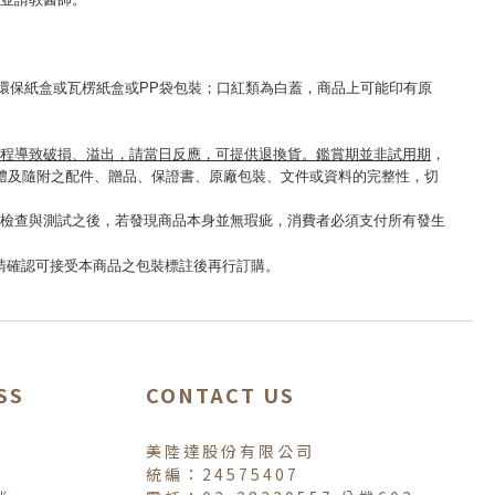
用並請教醫師。
環保紙盒或瓦楞紙盒或PP袋包裝；口紅類為白蓋，商品上可能印有原
程導致破損、溢出，請當日反應，可提供退換貨。鑑賞期並非試用期
，
體及隨附之配件、贈品、保證書、原廠包裝、文件或資料的完整性，切
過檢查與測試之後，若發現商品本身並無瑕疵，消費者必須支付所有發生
ter」等字樣，請確認可接受本商品之包裝標註後再行訂購。
SS
CONTACT US
美陸達股份有限公司
統編：24575407