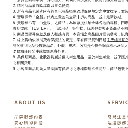
膚質會因為環境、身心壓力、氣候而有所變化，故對於感受度也會有
2. 請將商品放置陰涼處以避免變質。
3.
皆附有符合化妝品衛生管理條例規定之中文標示，並
所有商品包裝
4. 賣場標示「全新」代表之意義為全新未拆封商品、並非最新效期。
5. 賣場標示有「白盒版」之商品，為原廠提供給全球各地的專櫃、
廠批號或「TESTER」、「試用品」等字樣。除外包裝與正貨商品不
6.
商品因螢幕色差及個人觀感有異、本賣場之商品圖片僅供參考，以
7. 線上購物依照消費者保護法的規定，享有商品貨到日起
7 天鑑賞期
請於收到商品後確認品名、外觀、規格、效期是否符合網頁標示及個人
勿缺漏任何配件或損毀原廠外盒。
美保類商品、化妝器具屬於個人衛生用品，基於衛生考量，並保護其
8.
之相關費用。
9.
小容量商品均為大量採購有價取得之專櫃套組拆售商品，商品包裝上亦有「贈品 / Samp
ABOUT US
SERVI
品牌服務內容
常見注意
安心購物保證
運送服務