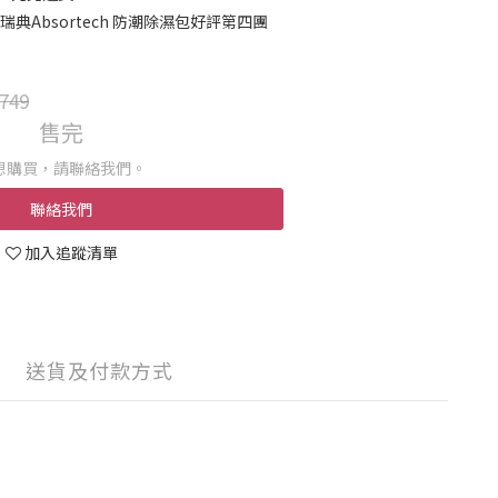
e × 瑞典Absortech 防潮除濕包好評第四團
749
售完
想購買，請聯絡我們。
聯絡我們
加入追蹤清單
送貨及付款方式