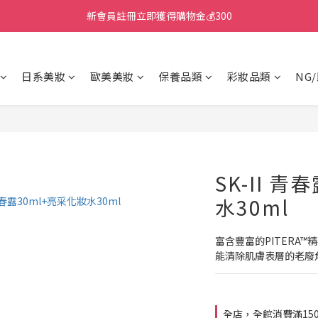
新會員註冊立即獲得購物金💰300
日系美妝
歐美美妝
保養品類
彩妝品類
NG
SK-II 
水30ml
富含豐富的PITERA™
能清除肌膚表層的老廢
全店，全館消費滿15