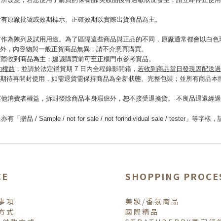
所改變，若您使用了購買的保養品/美妝品後有過敏狀況發生，請立即停止使
皆有原廠批號或效期標示、正確效期以實際出貨商品為主。
門市作為陳列及試用用途。為了區隔這些商品與正品的不同，原廠通常都會以白色
同外，內容物與一般正貨商品無異，請不介意再購買。
實際收到商品為主；建議購買前可至正櫃門市參考實品。
的權益
，並請於法定鑑賞期 7 日內全程錄影開箱，
若收到商品當日發現因配送過
期待再開封使用，如需退貨需保持商品為全新狀態、完整包裝；並所有商品本
他消費者權益，拆封後除商品本身瑕疵外，恕不接受退換貨。 不良品退還經
le / not for sale / not forindividual sale / tes
CE
SHOPPING PROCE
事項
美妝/香氛商品
方式
國際精品