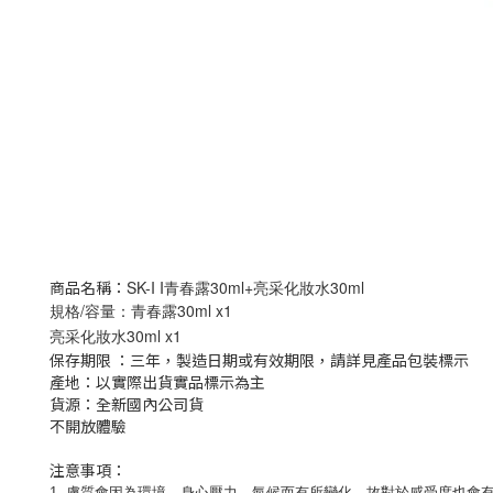
商品名稱：
SK-I I青春露30ml+亮采化妝水30ml
規格/容量：青春露30ml x1
亮采化妝水30ml x1
保存期限 ：三年，製造日期或有效期限，請詳見產品包裝標示
產地：以實際出貨實品標示為主
貨源：全新國內公司貨
不開放體驗
注意事項：
1.