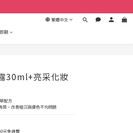
繁體中文
/即期
青春露30ml+亮采化妝
精華配方
角質，改善暗沉與膚色不均問題
00元免運費