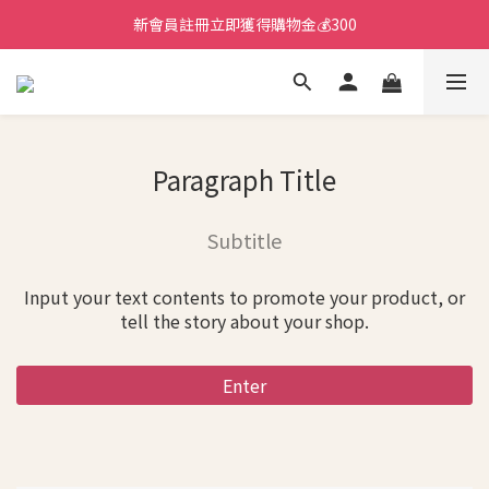
新會員註冊立即獲得購物金💰300
Paragraph Title
Subtitle
Input your text contents to promote your product, or
tell the story about your shop.
Enter