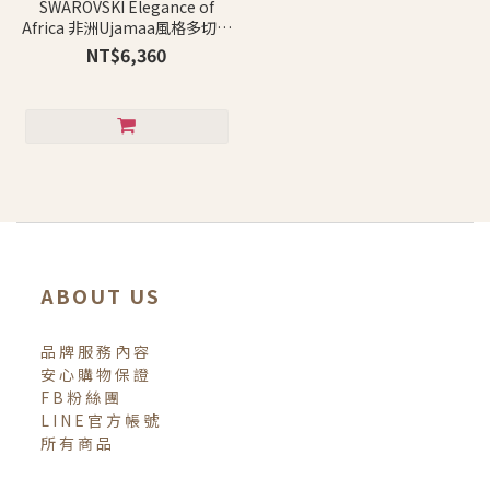
SWAROVSKI Elegance of
Africa 非洲Ujamaa風格多切面
水晶蓋裝飾盒
NT$6,360
ABOUT US
品牌服務內容
安心購物保證
FB粉絲團
LINE官方帳號
所有商品