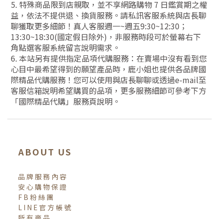
5. 特殊商品限到店親取，並不享網路購物 7 日鑑賞期之權
益，依法不提供退、換貨服務。請私訊客服系統與店長聊
聊獲取更多細節！真人客服週一~週五9:30~12:30；
13:30~18:30(國定假日除外)，非服務時段可於螢幕右下
角點選客服系統留言說明需求。
6. 本站另有提供指定品項代購服務：在賣場中沒有看到您
心目中最希望得到的願望產品時，鹿小姐也提供各品牌國
際精品代購服務！您可以使用與店長聊聊或透過e-mail至
客服信箱說明希望購買的品項，更多服務細節可參考下方
「國際精品代購」服務頁說明。
ABOUT US
品牌服務內容
安心購物保證
FB粉絲團
LINE官方帳號
所有商品