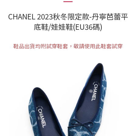
CHANEL 2023秋冬限定款-丹寧芭蕾平
底鞋/娃娃鞋(EU36碼)
鞋品出貨均附試穿鞋套，敬請使用此鞋套試穿