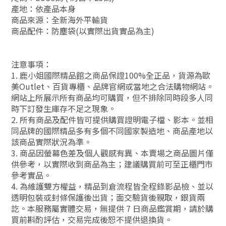
產地：依產品本身
商品來源：全新海外平輸貨
商品配件：防塵袋(以實際出貨實品為主)
注意事項：
1. 鹿小姐國際精品館之商品保證100%全正品，貨源為歐
美Outlet、百貨專櫃、品牌官網或當地之合法購物網站。
網站上所展示所有商品均可購買，但不排除同時段多人同
時下訂發生庫存不足之現象。
2. 所有商品及配件皆可提供購買證明電子檔、影本。並相
同品牌的國際精品多有多個不同國家製造地、商品產地以
該商品實際狀況為準。
3. 商品因螢幕色差及個人觀感有異、本賣場之商品圖片僅
供參考，以實際收到商品為主；建議購買前可至正櫃門市
參考實品。
4. 為維護雙方權益，精品到倉流程皆全程錄影品檢、並以
透明包裝或封條保護後出貨；面交驗貨後親取，銀貨兩
訖。本服務屬實體交易，無提供 7 日商品鑑賞期，請於購
買前斟酌評估，交易完成後恕不提供退換貨。