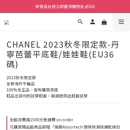
新會員註冊立即獲得購物金💰300
CHANEL 2023秋冬限定款-丹
寧芭蕾平底鞋/娃娃鞋(EU36
碼)
2023秋冬限定款
全新海外平輸品
100%全正品、皆有購買憑證
鞋品出貨均附試穿鞋套，敬請使用此鞋套試穿
全館消費滿1500元免運費 on order
凡購買精品館商品即贈「瑞典Absortech 環保除濕除潮乾燥包