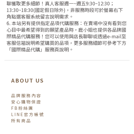
聊獲取更多細節！真人客服週一~週五9:30~12:30；
13:30~18:30(國定假日除外)，非服務時段可於螢幕右下
角點選客服系統留言說明需求。
6. 本站另有提供指定品項代購服務：在賣場中沒有看到您
心目中最希望得到的願望產品時，鹿小姐也提供各品牌國
際精品代購服務！您可以使用與店長聊聊或透過e-mail至
客服信箱說明希望購買的品項，更多服務細節可參考下方
「國際精品代購」服務頁說明。
ABOUT US
品牌服務內容
安心購物保證
FB粉絲團
LINE官方帳號
所有商品