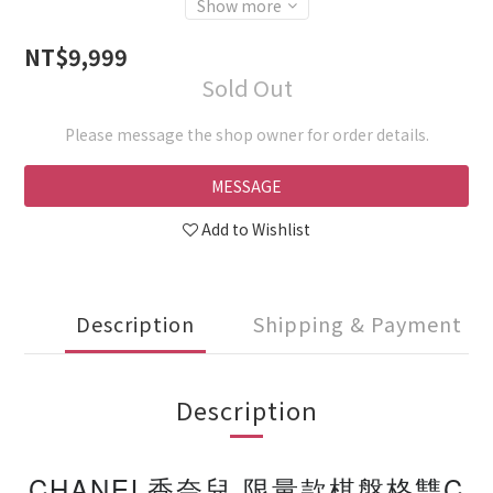
Show more
NT$9,999
Sold Out
Please message the shop owner for order details.
MESSAGE
Add to Wishlist
Description
Shipping & Payment
Description
CHANEL香奈兒 限量款棋盤格雙C