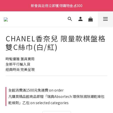
新會員註冊立即獲得購物金💰300
CHANEL香奈兒 限量款棋盤格
雙C絲巾(白/紅)
時髦優雅 兼具實用
全新平行輸入貨
經典時尚 完美呈現
全館消費滿1500元免運費 on order
凡購買精品館商品即贈「瑞典Absortech 環保除濕除潮乾燥包
乾燥劑」乙包 on selected categories