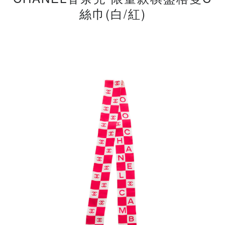
絲巾(白/紅)