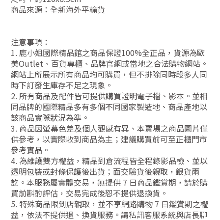
商品來源：全新海外平輸貨
注意事項：
1. 鹿小姐國際精品館之商品保證100%全正品，貨源為歐
美Outlet、百貨專櫃、品牌官網或當地之合法購物網站。
網站上所展示所有商品均可購買，但不排除同時段多人同
時下訂發生庫存不足之現象。
2. 所有商品及配件皆可提供購買證明電子檔、影本。並相
同品牌的國際精品多有多個不同國家製造地、商品產地以
該商品實際狀況為準。
3. 商品因螢幕色差及個人觀感有異、本賣場之商品圖片僅
供參考，以實際收到商品為主；建議購買前可至正櫃門市
參考實品。
4. 為維護雙方權益，精品到倉流程皆全程錄影品檢、並以
透明包裝或封條保護後出貨；面交驗貨後親取，銀貨兩
訖。本服務屬實體交易，無提供 7 日商品鑑賞期，請於購
買前斟酌評估，交易完成後恕不提供退換貨。
5. 特殊商品限到店親取，並不享網路購物 7 日鑑賞期之權
益，依法不提供退、換貨服務。請私訊客服系統與店長聊