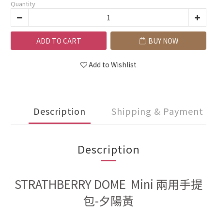
Quantity
ADD TO CART
BUY NOW
Add to Wishlist
Description
Shipping & Payment
Description
STRATHBERRY DOME Mini 兩用手提
包-夕陽黃