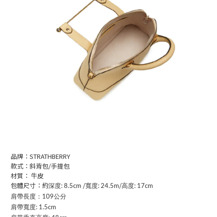
品牌：STRATHBERRY
款式：斜背包/手提包
材質： 牛皮
包體尺寸：約
/
/
寬度
深度
:
8.5cm
:
24.5
m
高度
:
17cm
肩帶長度：109公分
肩帶寬度
:
1.5cm