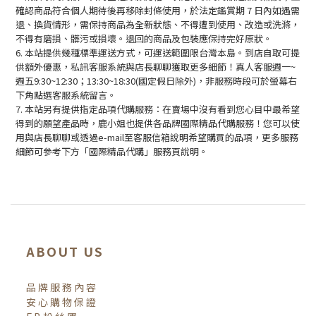
確認商品符合個人期待後再移除封條使用，於法定鑑賞期 7 日內如遇需
退、換貨情形，需保持商品為全新狀態、不得遭到使用、改造或洗滌，
不得有磨損、髒污或損壞。退回的商品及包裝應保持完好原狀。
6. 本站提供幾種標準運送方式，可運送範圍限台灣本島。到店自取可提
供額外優惠，私訊客服系統與店長聊聊獲取更多細節！真人客服週一~
週五9:30~12:30；13:30~18:30(國定假日除外)，非服務時段可於螢幕右
下角點選客服系統留言。
7. 本站另有提供指定品項代購服務：在賣場中沒有看到您心目中最希望
得到的願望產品時，鹿小姐也提供各品牌國際精品代購服務！您可以使
用與店長聊聊或透過e-mail至客服信箱說明希望購買的品項，更多服務
細節可參考下方「國際精品代購」服務頁說明。
ABOUT US
品牌服務內容
安心購物保證