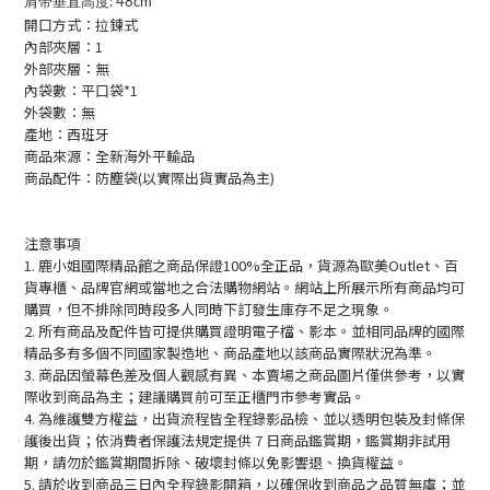
肩带垂直高度
:
48cm
開口方式：拉鍊式
內部夾層：1
外部夾層：無
內袋數：平口袋*1
外袋數：無
產地：西班牙
商品來源：全新海外平輸品
商品配件：防塵袋(以實際出貨實品為主)
注意事項
1. 鹿小姐國際精品館之商品保證100%全正品，貨源為歐美Outlet、百
貨專櫃、品牌官網或當地之合法購物網站。網站上所展示所有商品均可
購買，但不排除同時段多人同時下訂發生庫存不足之現象。
2. 所有商品及配件皆可提供購買證明電子檔、影本。並相同品牌的國際
精品多有多個不同國家製造地、商品產地以該商品實際狀況為準。
3. 商品因螢幕色差及個人觀感有異、本賣場之商品圖片僅供參考，以實
際收到商品為主；建議購買前可至正櫃門市參考實品。
4. 為維護雙方權益，出貨流程皆全程錄影品檢、並以透明包裝及封條保
護後出貨；依消費者保護法規定提供 7 日商品鑑賞期，鑑賞期非試用
期，請勿於鑑賞期間拆除、破壞封條以免影響退、換貨權益。
5. 請於收到商品三日內全程錄影開箱，以確保收到商品之品質無虞；並