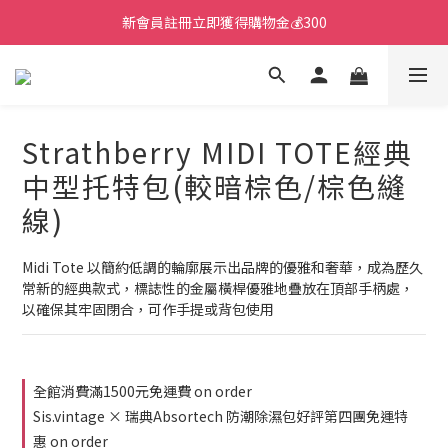
新會員註冊立即獲得購物金💰300
Strathberry MIDI TOTE經典
中型托特包(較暗棕色/棕色縫
線)
Midi Tote 以簡約低調的輪廓展示出品牌的優雅和奢華，成為歷久
常新的經典款式，標誌性的金屬橫桿優雅地疊放在頂部手柄處，
以確保其牢固閉合，可作手提或背包使用
全館消費滿1500元免運費 on order
Sis.vintage × 瑞典Absortech 防潮除濕包好評第四團免運特
惠 on order