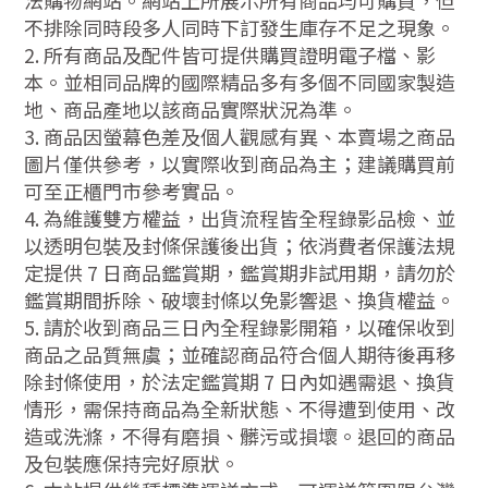
法購物網站。網站上所展示所有商品均可購買，但
不排除同時段多人同時下訂發生庫存不足之現象。
2. 所有商品及配件皆可提供購買證明電子檔、影
本。並相同品牌的國際精品多有多個不同國家製造
地、商品產地以該商品實際狀況為準。
3. 商品因螢幕色差及個人觀感有異、本賣場之商品
圖片僅供參考，以實際收到商品為主；建議購買前
可至正櫃門市參考實品。
4. 為維護雙方權益，出貨流程皆全程錄影品檢、並
以透明包裝及封條保護後出貨；依消費者保護法規
定提供 7 日商品鑑賞期，鑑賞期非試用期，請勿於
鑑賞期間拆除、破壞封條以免影響退、換貨權益。
5. 請於收到商品三日內全程錄影開箱，以確保收到
商品之品質無虞；並確認商品符合個人期待後再移
除封條使用，於法定鑑賞期 7 日內如遇需退、換貨
情形，需保持商品為全新狀態、不得遭到使用、改
造或洗滌，不得有磨損、髒污或損壞。退回的商品
及包裝應保持完好原狀。