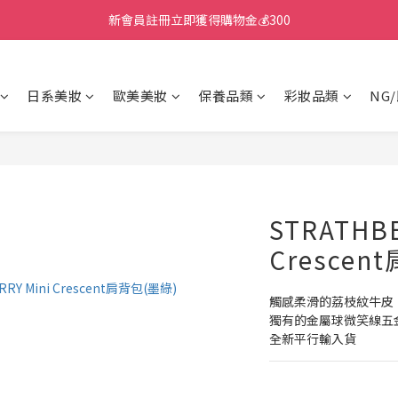
新會員註冊立即獲得購物金💰300
日系美妝
歐美美妝
保養品類
彩妝品類
NG
STRATHBE
Crescen
觸感柔滑的荔枝紋牛皮
獨有的金屬球微笑線五
全新平行輸入貨