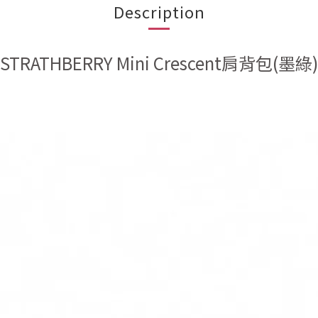
Description
STRATHBERRY Mini Crescent肩背包(墨綠)