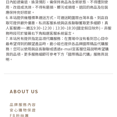
日內如遇需退、換貨情形，需保持商品為全新狀態、不得遭到使
用、改造或洗滌，不得有磨損、髒污或損壞。退回的商品及包裝
應保持完好原狀。
6. 本站提供幾種標準運送方式，可運送範圍限台灣本島。到店自
取可提供額外優惠，私訊客服系統與店長聊聊獲取更多細節！真
人客服週一~週五9:30~12:30；13:30~18:30(國定假日除外)，非服
務時段可於螢幕右下角點選客服系統留言。
7. 本站另有提供指定品項代購服務：在賣場中沒有看到您心目中
最希望得到的願望產品時，鹿小姐也提供各品牌國際精品代購服
務！您可以使用與店長聊聊或透過e-mail至客服信箱說明希望購
買的品項，更多服務細節可參考下方「國際精品代購」服務頁說
明。
ABOUT US
品牌服務內容
安心購物保證
FB粉絲團