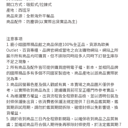
開口方式：吸釦式/拉鍊式
產地：西班牙
商品來源：全新海外平輸品
商品配件：防塵袋(以實際出貨實品為主)
注意事項
1. 鹿小姐國際精品館之商品保證100%全正品，貨源為歐美
Outlet、百貨專櫃、品牌官網或當地之合法購物網站。網站上所
展示所有商品均可購買，但不排除同時段多人同時下訂發生庫存
不足之現象。
2. 所有商品及配件皆可提供購買證明電子檔、影本。並相同品牌
的國際精品多有多個不同國家製造地、商品產地以該商品實際狀
況為準。
3. 商品因螢幕色差及個人觀感有異、本賣場之商品圖片僅供參
考，以實際收到商品為主；建議購買前可至正櫃門市參考實品。
4. 為維護雙方權益，出貨流程皆全程錄影品檢、並以透明包裝及
封條保護後出貨；依消費者保護法規定提供 7 日商品鑑賞期，鑑
賞期非試用期，請勿於鑑賞期間拆除、破壞封條以免影響退、換
貨權益。
5. 請於收到商品三日內全程錄影開箱，以確保收到商品之品質無
虞；並確認商品符合個人期待後再移除封條使用，於法定鑑賞期 7