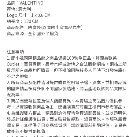
品牌：VALENTINO
產地 : 意大利
Logo 尺寸：1 x 0.6 CM
總長度：120 CM
商品配件：防塵袋(以實際出貨實品為主)
商品來源：全新國外平輸貨
注意事項：
1. 鹿小姐國際精品館之商品保證100%全正品，貨源為歐美
Outlet、百貨專櫃、品牌官網或當地之合法購物網站。網站上所
展示所有商品均可購買，但不排除同時段多人同時下訂發生庫存
不足之現象。
2. 所有商品及配件皆可提供購買證明電子檔、影本。並相同品牌
的國際精品多有多個不同國家製造地、商品產地以該商品實際狀
況為準。
3. 商品因螢幕色差及個人觀感有異、本賣場之商品圖片僅供參
考，以實際收到商品為主；建議購買前可至正櫃門市參考實品。
4. 為維護雙方權益，精品到倉流程皆全程錄影品檢、並以透明包
裝或封條保護後出貨；面交驗貨後親取，銀貨兩訖。本服務屬實
體交易，無提供 7 日商品鑑賞期，請於購買前斟酌評估，交易完
成後恕不提供退換貨。