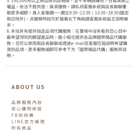
5. 150,000元以上商品限到店親取，並不享網路購物 7 日鑑賞期之
權益，依法不提供退、換貨服務。請私訊客服系統與店長聊聊獲
取更多細節！真人客服週一~週五9:30~12:30；13:30~18:30(國定
假日除外)，非服務時段可於螢幕右下角點選客服系統留言說明需
求。
6. 本站另有提供指定品項代購服務：在賣場中沒有看到您心目中
最希望得到的願望產品時，鹿小姐也提供各品牌國際精品代購服
務！您可以使用與店長聊聊或透過e-mail至客服信箱說明希望購
買的品項，更多服務細節可參考下方「國際精品代購」服務頁說
明。
ABOUT US
品牌服務內容
安心購物保證
FB粉絲團
LINE官方帳號
所有商品