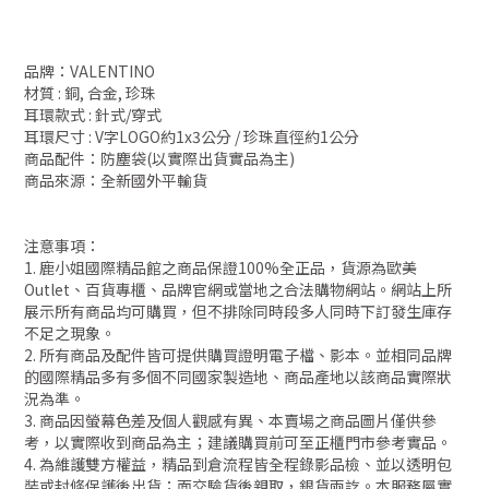
品牌：VALENTINO
材質 : 銅, 合金, 珍珠
耳環款式 : 針式/穿式
耳環尺寸 : V字LOGO約1x3公分 / 珍珠直徑約1公分
商品配件：防塵袋(以實際出貨實品為主)
商品來源：全新國外平輸貨
注意事項：
1. 鹿小姐國際精品館之商品保證100%全正品，貨源為歐美
Outlet、百貨專櫃、品牌官網或當地之合法購物網站。網站上所
展示所有商品均可購買，但不排除同時段多人同時下訂發生庫存
不足之現象。
2. 所有商品及配件皆可提供購買證明電子檔、影本。並相同品牌
的國際精品多有多個不同國家製造地、商品產地以該商品實際狀
況為準。
3. 商品因螢幕色差及個人觀感有異、本賣場之商品圖片僅供參
考，以實際收到商品為主；建議購買前可至正櫃門市參考實品。
4. 為維護雙方權益，精品到倉流程皆全程錄影品檢、並以透明包
裝或封條保護後出貨；面交驗貨後親取，銀貨兩訖。本服務屬實