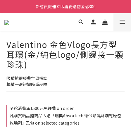
新會員註冊立即獲得購物金💰300
Valentino 金色Vlogo長方型
耳環(金/純色logo/側邊接一顆
珍珠)
吸睛搶眼經典字母標誌
精緻一眼辨識時尚品味
全館消費滿1500元免運費 on order
凡購買精品館商品即贈「瑞典Absortech 環保除濕除潮乾燥包
乾燥劑」乙包 on selected categories