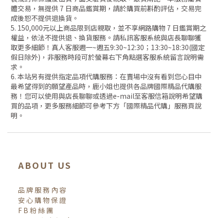
體交易，無提供 7 日商品鑑賞期，請於購買前斟酌評估，交易完
成後恕不提供退換貨。
5. 150,000元以上商品限到店親取，並不享網路購物 7 日鑑賞期之
權益，依法不提供退、換貨服務。請私訊客服系統與店長聊聊獲
取更多細節！真人客服週一~週五9:30~12:30；13:30~18:30(國定
假日除外)，非服務時段可於螢幕右下角點選客服系統留言說明需
求。
6. 本站另有提供指定品項代購服務：在賣場中沒有看到您心目中
最希望得到的願望產品時，鹿小姐也提供各品牌國際精品代購服
務！您可以使用與店長聊聊或透過e-mail至客服信箱說明希望購
買的品項，更多服務細節可參考下方「國際精品代購」服務頁說
明。
ABOUT US
品牌服務內容
安心購物保證
FB粉絲團