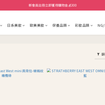
新會員註冊立即獲得購物金💰300
日系美妝
歐美美妝
保養品類
彩妝品類
NG
篩
T