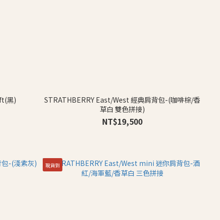
ft(黑)
STRATHBERRY East/West 經典肩背包-(咖啡棕/香
草白 雙色拼接)
NT$19,500
現貨到