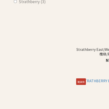
Strathberry (3)
Strathberry Eas
欖綠/
N
現貨到