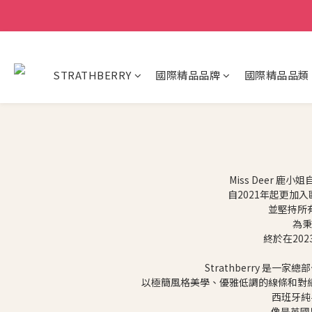
STRATHBERRY
國際精品品牌
國際精品品類
Miss Deer
自2021年起更
並堅持所
為秉
終於在20
Strathberry 是一家
以極簡風格美學、優雅低調的線條和對細節
西班牙純
像是英國皇