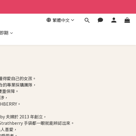
繁體中文
/即期
位懂得愛自己的女孩。
合的專業採購團隊，
雙重保障。
涉，
BERRY。
by 夫婦於 2013 年創立，
thberry 手袋都一眼就能辨認出來。
名人喜愛，
件的愛用者。