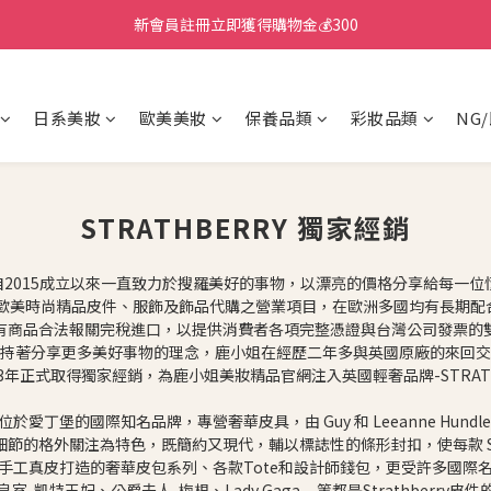
新會員註冊立即獲得購物金💰300
日系美妝
歐美美妝
保養品類
彩妝品類
NG
STRATHBERRY 獨家經銷
 鹿小姐自2015成立以來一直致力於搜羅美好的事物，以漂亮的價格分享給每一
加入歐美時尚精品皮件、服飾及飾品代購之營業項目，在歐洲多國均有長期配
有商品合法報關完稅進口，以提供消費者各項完整憑證與台灣公司發票的
持著分享更多美好事物的理念，鹿小姐在經歷二年多與英國原廠的來回交
23年正式取得獨家經銷，為鹿小姐美妝精品官網注入英國輕奢品牌-STRATH
總部位於愛丁堡的國際知名品牌，專營奢華皮具，由 Guy 和 Leeanne Hundle
的格外關注為特色，既簡約又現代，輔以標誌性的條形封扣，使每款 Stra
手工真皮打造的奢華皮包系列、各款Tote和設計師錢包，更受許多國際
室-凱特王妃、公爵夫人-梅根、Lady Gaga.....等都是Strathberry皮