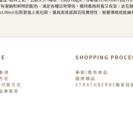
ERRY有著飽和鮮明的配色，滿足各種日常穿搭。獨特風格耐看又有型，走在
East/West包款更是人氣包款，兼具高質感與百搭實用性，輕奢價格就能
CE
SHOPPING PROCE
事項
美妝/香氛商品
方式
國際精品
體付款方式
STRATHBERRY獨家經
品會客室