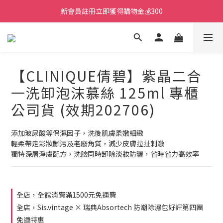
新會員註冊立即獲得購物金💰300
【CLINIQUE倩碧】紫晶二合
一洗卸泡沫慕絲 125ml 專櫃
公司貨 (效期202706)
添加玻尿酸等保濕因子，洗後肌膚柔嫩細緻
輕柔帶走彩妝髒污及老廢角質，減少皮膚拉扯刺激
獨特深層淨膚配方，洗臉同時卸除淡妝防曬，省時省力高效率
全店，全館消費滿1500元免運費
全店，Sis.vintage × 瑞典Absortech 防潮除濕包好評第四團
免運特惠