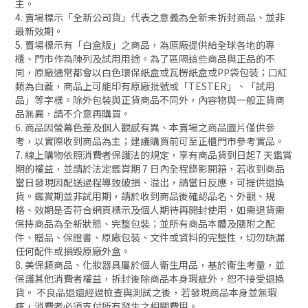
主。
4. 賣場標示「全新公司貨」代表之意義為全新未拆封商品、並非
最新效期。
5. 賣場標示有「白盒版」之商品，為原廠提供給全球各地的專
櫃、門市作為陳列及試用用途。為了區隔這些商品與正品的不
同，原廠通常都會以白色環保紙盒或瓦楞紙盒或PP袋包裝；口紅
類為白蓋，商品上可能印有原廠批號或「TESTER」、「試用
品」等字樣。除外包裝與正貨商品不同外，內容物與一般正貨商
品無異，請不介意再購買。
6. 商品因螢幕色差及個人觀感有異、本賣場之商品圖片僅供參
考，以實際收到商品為主；建議購買前可至正櫃門市參考實品。
7. 線上購物依照消費者保護法的規定，享有商品貨到日起7 天鑑賞
期的權益，並請於法定鑑賞期 7 日內全程錄影開箱，若收到商品
當日發現因配送過程導致破損、溢出，請當日反應，可提供退換
貨。鑑賞期並非試用期，請於收到商品後確認品名、外觀、規
格、效期是否符合網頁標示及個人期待再開封使用，如需退貨需
保持商品為全新狀態、完整包裝；並所有商品本體及隨附之配
件、贈品、保證書、原廠包裝、文件或資料的完整性，切勿缺漏
任何配件或損毀原廠外盒。
8. 美保類商品、化妝器具屬於個人衛生用品，基於衛生考量，並
保護其他消費者權益，拆封後除商品本身瑕疵外，恕不接受退換
貨。 不良品退還經過檢查與測試之後，若發現商品本身並無瑕
疵，消費者必須支付所有發生之相關費用。