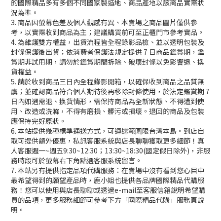
的國際精品多有多個不同國家製造地、商品產地以該商品實際狀
況為準。
3. 商品因螢幕色差及個人觀感有異、本賣場之商品圖片僅供參
考，以實際收到商品為主；建議購買前可至正櫃門市參考實品。
4. 為維護雙方權益，出貨流程皆全程錄影品檢、並以透明包裝及
封條保護後出貨；依消費者保護法規定提供 7 日商品鑑賞期，鑑
賞期非試用期，請勿於鑑賞期間拆除、破壞封條以免影響退、換
貨權益。
5. 請於收到商品三日內全程錄影開箱，以確保收到商品之品質無
虞；並確認商品符合個人期待後再移除封條使用，於法定鑑賞期 7
日內如遇需退、換貨情形，需保持商品為全新狀態、不得遭到使
用、改造或洗滌，不得有磨損、髒污或損壞。退回的商品及包裝
應保持完好原狀。
6. 本站提供幾種標準運送方式，可運送範圍限台灣本島。到店自
取可提供額外優惠，私訊客服系統與店長聊聊獲取更多細節！真
人客服週一~週五9:30~12:30；13:30~18:30(國定假日除外)，非服
務時段可於螢幕右下角點選客服系統留言。
7. 本站另有提供指定品項代購服務：在賣場中沒有看到您心目中
最希望得到的願望產品時，鹿小姐也提供各品牌國際精品代購服
務！您可以使用與店長聊聊或透過e-mail至客服信箱說明希望購
買的品項，更多服務細節可參考下方「國際精品代購」服務頁說
明。