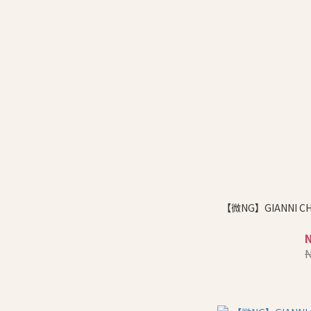
【微NG】GIANNI C