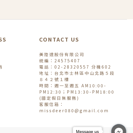
SS
CONTACT US
美陸達股份有限公司
統編：24575407
銷
電話：02-28320557 分機602
地址：台北市士林區中山北路５段
８４２號１樓
時間：週一至週五 AM10:00-
PM12:30；PM13:30-PM18:00
(國定假日無服務)
客服信箱：
missdeer080@gmail.com
Message us
Message us