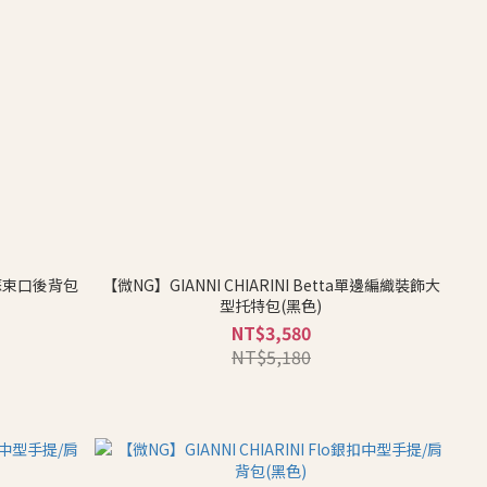
流蘇束口後背包
【微NG】GIANNI CHIARINI Betta單邊編織裝飾大
型托特包(黑色)
NT$3,580
NT$5,180