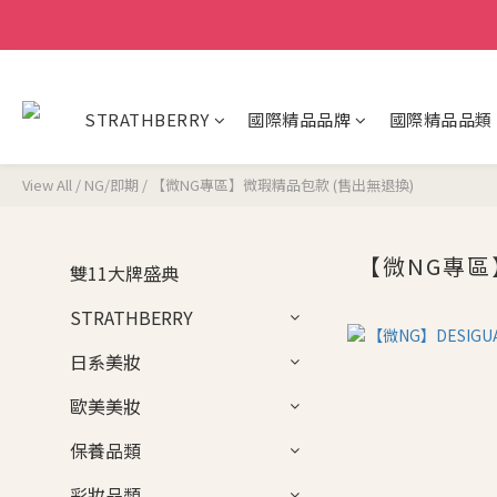
STRATHBERRY
國際精品品牌
國際精品品類
View All
/
NG/即期
/
【微NG專區】微瑕精品包款 (售出無退換)
【微NG專區
雙11大牌盛典
STRATHBERRY
日系美妝
歐美美妝
保養品類
彩妝品類