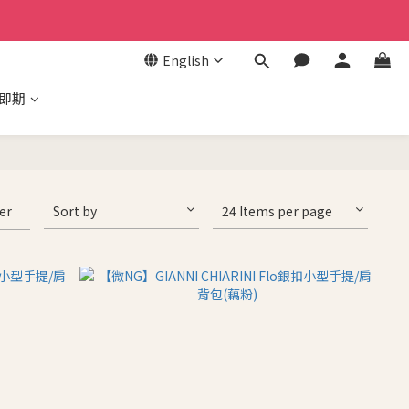
English
/即期
ter
Sort by
24 Items per page