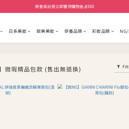
新會員註冊立即獲得購物金💰300
日系美妝
歐美美妝
保養品類
彩妝品類
NG
Fil
】微瑕精品包款 (售出無退換)