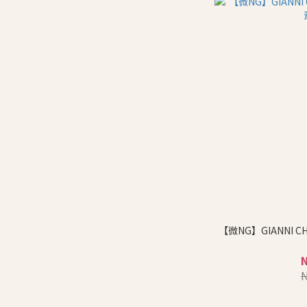
【微NG】GIANNI C