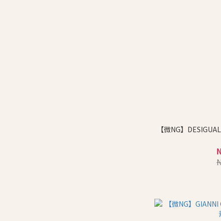
【微NG】DESIGU