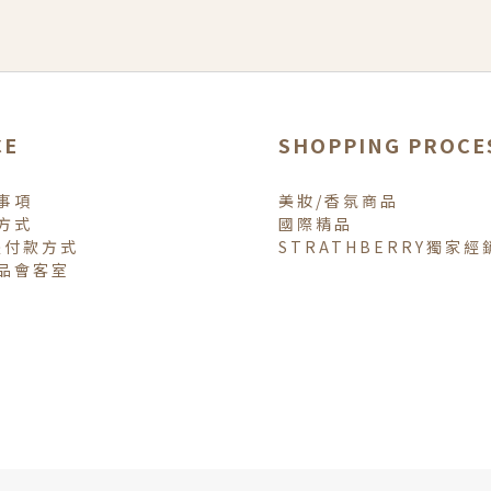
CE
SHOPPING PROCE
事項
美妝/香氛商品
方式
國際精品
體付款方式
STRATHBERRY獨家經
品會客室