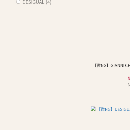
DESIGUAL (4)
【微NG】GIANNI C